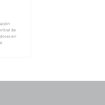
dación
entral de
adores en
l.